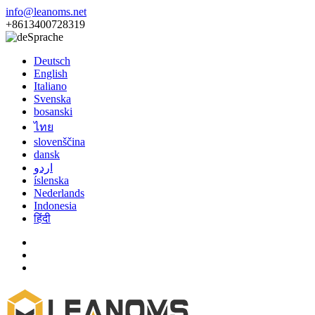
info@leanoms.net
+8613400728319
Sprache
Deutsch
English
Italiano
Svenska
bosanski
ไทย
slovenščina
dansk
اردو
íslenska
Nederlands
Indonesia
हिंदी