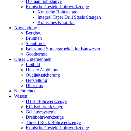
Diamantbohrstange
Konische Gesteinsbohrwerkzeuge
Konische Bohrstange
Integral Taper Drill Steels Stangen
Konisches Knopfbit
Anwendung
Bergbau
Brunnen
Steinbruch
Bohr- und Sprengarbeiten im Bauwesen
Geothermie
Unser Unternehmen
Leitbild
Unsere Ambitionen
Qualitätssicherung
Herstellung
Über uns
Nachrichten
Wissen
DTH-Bohrwerkzeuge
RC-Bohrwerkzeuge
Gehäusesysteme
Drehbohrwerkzeuge
Thread Rock Bohrwerkzeuge
Konische Gesteinsbohrwerkzeuge