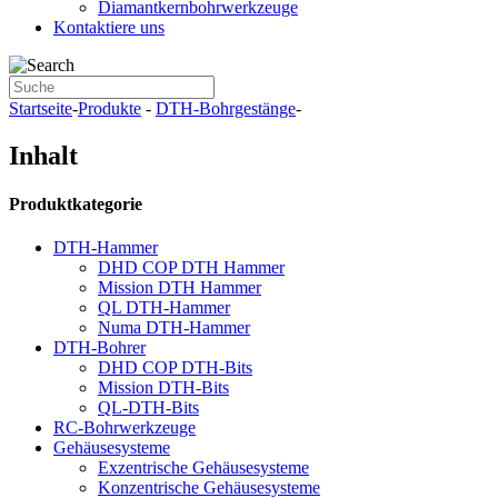
Diamantkernbohrwerkzeuge
Kontaktiere uns
Startseite
-
Produkte
-
DTH-Bohrgestänge
-
Inhalt
Produktkategorie
DTH-Hammer
DHD COP DTH Hammer
Mission DTH Hammer
QL DTH-Hammer
Numa DTH-Hammer
DTH-Bohrer
DHD COP DTH-Bits
Mission DTH-Bits
QL-DTH-Bits
RC-Bohrwerkzeuge
Gehäusesysteme
Exzentrische Gehäusesysteme
Konzentrische Gehäusesysteme