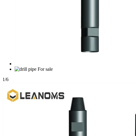
1
/
6